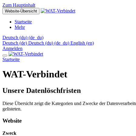
Zum Hauptinhalt
Website-Übersicht
Startseite
Mehr
Deutsch (du) ‎(de_du)‎
Deutsch ‎(de)‎
Deutsch (du) ‎(de_du)‎
English ‎(en)‎
Anmelden
Startseite
WAT-Verbindet
Unsere Datenlöschfristen
Diese Übersicht zeigt die Kategorien und Zwecke der Datenverarbeit
gelisteten.
Website
Zweck